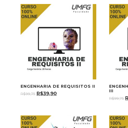
ENGENHARIA DE REQUISITOS II
ENGENH
III
R$
39,90
R$
99,75
R$
99,75