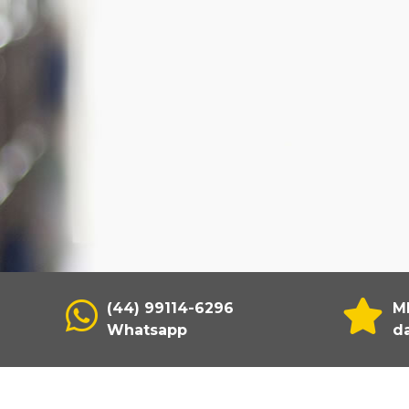
(44) 99114-6296
M
Whatsapp
da