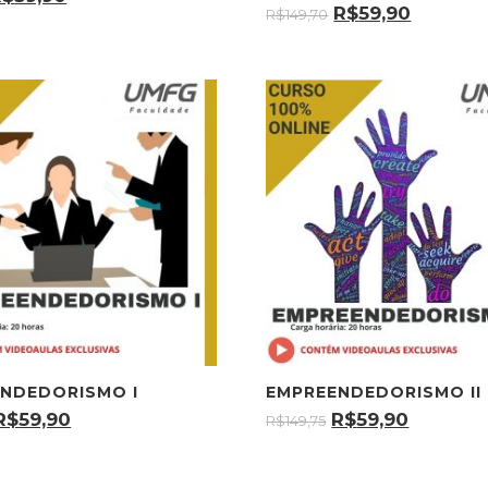
R$
59,90
R$
149,70
NDEDORISMO I
EMPREENDEDORISMO II
R$
59,90
R$
59,90
R$
149,75