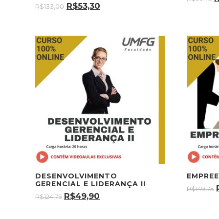
R$
53,30
R$
133,00
DESENVOLVIMENTO
EMPREE
GERENCIAL E LIDERANÇA II
R$
149,75
R$
49,90
R$
124,75