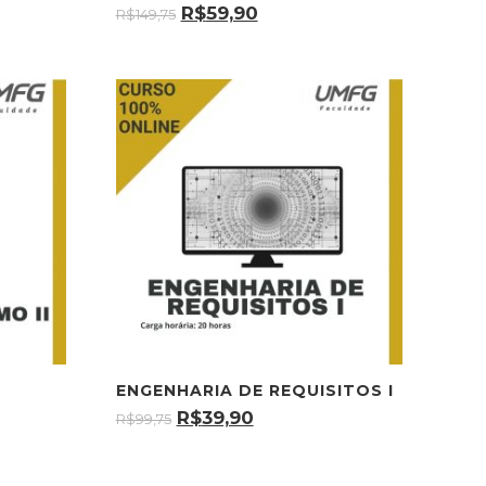
R$
59,90
R$
149,75
ENGENHARIA DE REQUISITOS I
R$
39,90
R$
99,75