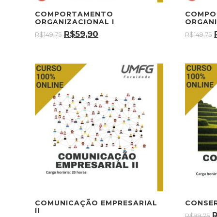
COMPORTAMENTO
COMPO
ORGANIZACIONAL I
ORGANI
R$
59,90
R$
149,75
R$
149,75
COMUNICAÇÃO EMPRESARIAL
CONSE
II
R$
99,75