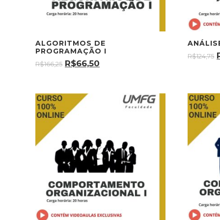
ALGORITMOS DE
ANÁLIS
PROGRAMAÇÃO I
R$
124,75
R$
66,50
R$
166,25